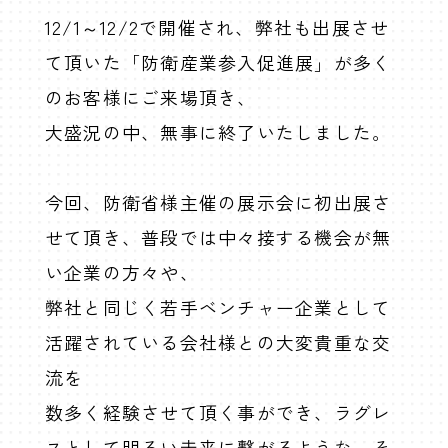
ニュース
12/1～12/2で開催され、弊社も出展させ
採用
て頂いた「防衛産業参入促進展」が多く
オンラインショップ
のお客様にご来場頂き、
大盛況の中、無事に終了いたしました。
お問い合わせ
今回、防衛省様主催の展示会に初出展さ
せて頂き、普段では中々接する機会が無
い企業の方々や、
弊社と同じく若手ベンチャー企業として
活躍されている会社様との大変貴重な交
流を
数多く経験させて頂く事ができ、ラグレ
スとして明るい未来に繋がるような、そ