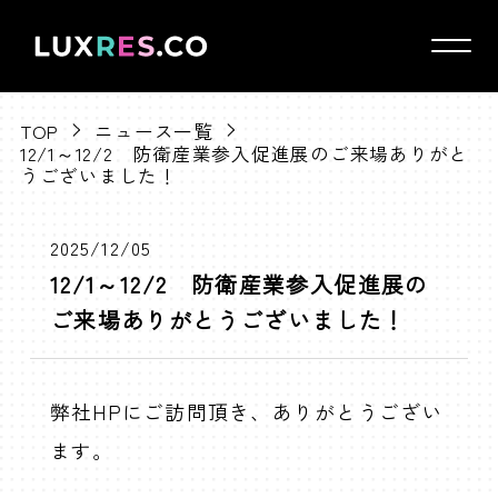
TOP
ニュース一覧
12/1～12/2 防衛産業参入促進展のご来場ありがと
会社概要
うございました！
メッセージ
事業紹介
2025/12/05
12/1～12/2 防衛産業参入促進展の
回路設計/FW
ご来場ありがとうございました！
基板設計/シミュレーション
プリント基板
部品調達/ハーネス
弊社HPにご訪問頂き、ありがとうござい
mosaicシリーズのご紹介
ます。
実装/リワーク・部品交換/改造